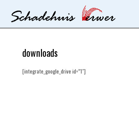
Ga
naar
de
inhoud
downloads
[integrate_google_drive id=”1″]